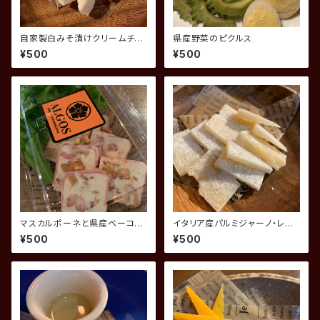
自家製白みそ漬けクリームチー
県産野菜のピクルス
ズ
¥500
¥500
マスカルポーネと県産ベーコン
イタリア産パルミジャーノ・レジ
の自家製パテ
ャーノ
¥500
¥500