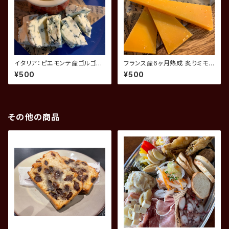
イタリア：ピエモンテ産ゴルゴン
フランス産6ヶ月熟成 炙りミモレ
ゾーラピカンテ 蜂蜜添え
ット
¥500
¥500
その他の商品