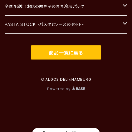
全国配送！！お店の味をそのまま冷凍パック
パスタソース
PASTA STOCK -パスタとソースのセット-
パスタソースと生パスタのセット
-自家製ソース-
商品一覧に戻る
-自家製ソースと生パスタ-
-生パスタ-
© ALGOS DELI×HAMBURG
Powered by