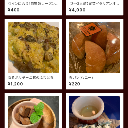
ワインに合う！自家製レーズンパ
【2〜3人前】前菜イタリアンオー
ン 2枚
ドブル
¥400
¥4,000
香るポルチーニ茸のふわとろ卵
丸パン(ハニー)
焼き
¥1,200
¥220