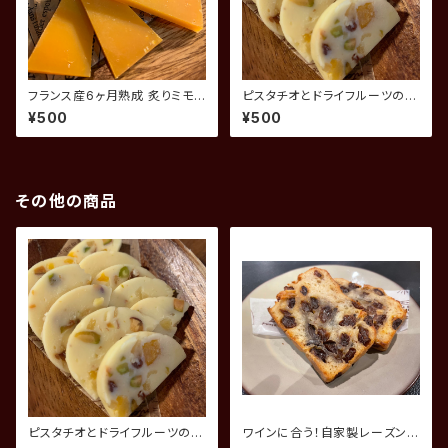
フランス産6ヶ月熟成 炙りミモレ
ピスタチオとドライフルーツの自
ット
家製チーズ
¥500
¥500
その他の商品
ピスタチオとドライフルーツの自
ワインに合う！自家製レーズンパ
家製チーズ
ン 2枚