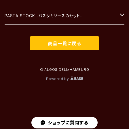
パスタソース
PASTA STOCK -パスタとソースのセット-
パスタソースと生パスタのセット
-自家製ソース-
商品一覧に戻る
-自家製ソースと生パスタ-
-生パスタ-
© ALGOS DELI×HAMBURG
Powered by
ショップに質問する