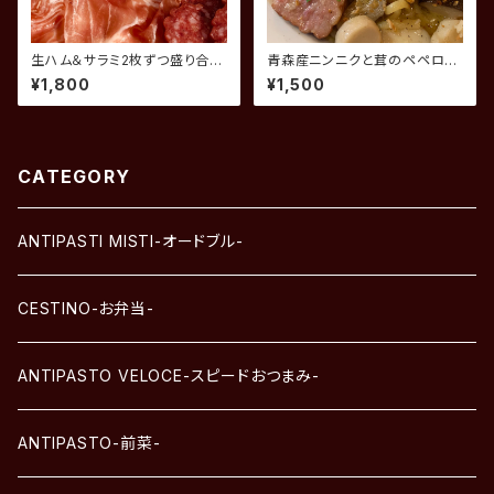
生ハム＆サラミ2枚ずつ盛り合わ
青森産ニンニクと茸のペペロン
せ
チーノ
¥1,800
¥1,500
CATEGORY
ANTIPASTI MISTI-オードブル-
CESTINO-お弁当-
ANTIPASTO VELOCE-スピードおつまみ-
ANTIPASTO-前菜-