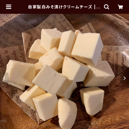
自家製白みそ漬けクリームチーズ | A
LGOS DELI×HAMBURG