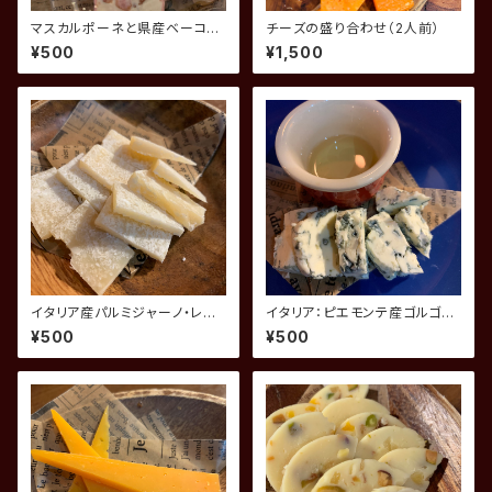
マスカルポーネと県産ベーコン
チーズの盛り合わせ（2人前）
の自家製パテ
¥500
¥1,500
イタリア産パルミジャーノ・レジ
イタリア：ピエモンテ産ゴルゴン
ャーノ
ゾーラピカンテ 蜂蜜添え
¥500
¥500