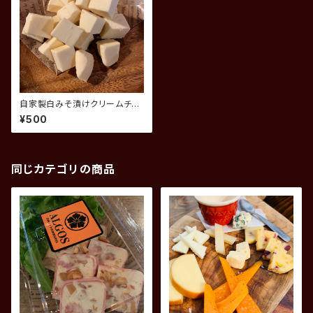
自家製白みそ漬けクリームチー
ズ
¥500
同じカテゴリの商品