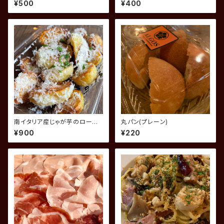
¥500
¥400
南イタリア産じゃが芋のロース
丸パン(プレーン)
ト パルミジャーノチーズ
¥900
¥220