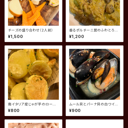
チーズの盛り合わせ（2人前）
香るポルチーニ茸のふわとろ卵
焼き
¥1,500
¥1,200
南イタリア産じゃが芋のロース
ムール貝とパーナ貝の白ワイン
ト 白トリュフの香り
蒸し
¥800
¥900