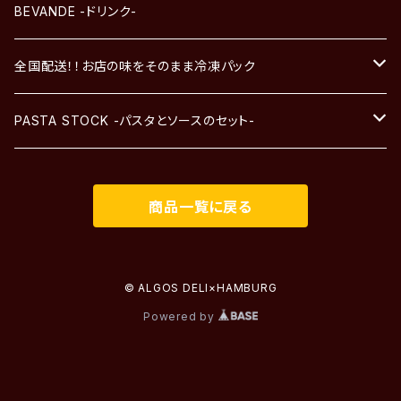
BEVANDE -ドリンク-
全国配送！！お店の味をそのまま冷凍パック
パスタソース
PASTA STOCK -パスタとソースのセット-
パスタソースと生パスタのセット
-自家製ソース-
商品一覧に戻る
-自家製ソースと生パスタ-
-生パスタ-
© ALGOS DELI×HAMBURG
Powered by