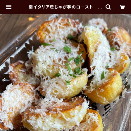
南イタリア産じゃが芋のロースト パ
ルミジャーノチーズ | ALGOS DELI
×HAMBURG