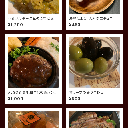
香るポルチーニ茸のふわとろ卵
濃厚仕上げ 大人の生チョコ
焼き
¥1,200
¥450
ALGOS 黒毛和牛100％ハンバ
オリーブの盛り合わせ
ーグ 肉200ｇ(ライス付き)
¥1,900
¥500