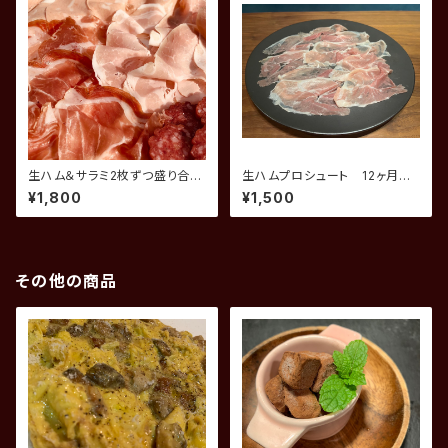
生ハム＆サラミ2枚ずつ盛り合わ
生ハムプロシュート 12ヶ月熟
せ
成
¥1,800
¥1,500
その他の商品